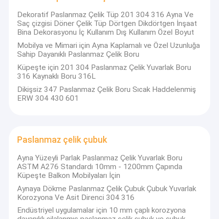
bakır malzeme
Dekoratif Paslanmaz Çelik Tüp 201 304 316 Ayna Ve
Saç çizgisi Döner Çelik Tüp Dörtgen Dikdörtgen İnşaat
Ppgi Galvanizli Çelik Rulo
Bina Dekorasyonu İç Kullanım Dış Kullanım Özel Boyut
Mobilya ve Mimari için Ayna Kaplamalı ve Özel Uzunluğa
Sahip Dayanıklı Paslanmaz Çelik Boru
Küpeşte için 201 304 Paslanmaz Çelik Yuvarlak Boru
316 Kaynaklı Boru 316L
Dikişsiz 347 Paslanmaz Çelik Boru Sıcak Haddelenmiş
ERW 304 430 601
Paslanmaz çelik çubuk
Ayna Yüzeyli Parlak Paslanmaz Çelik Yuvarlak Boru
ASTM A276 Standardı 10mm - 1200mm Çapında
Küpeşte Balkon Mobilyaları İçin
Aynaya Dökme Paslanmaz Çelik Çubuk Çubuk Yuvarlak
Korozyona Ve Asit Direnci 304 316
Endüstriyel uygulamalar için 10 mm çaplı korozyona