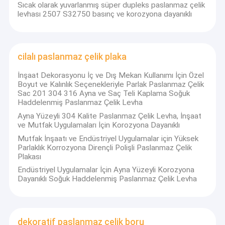
Sıcak olarak yuvarlanmış süper dupleks paslanmaz çelik
Sıcak Haddelenmiş Paslanmaz Çelik Rulo
levhası 2507 S32750 basınç ve korozyona dayanıklı
304 Paslanmaz Sac
304 Paslanmaz Çelik Boru
cilalı paslanmaz çelik plaka
316L paslanmaz çelik levha
İnşaat Dekorasyonu İç ve Dış Mekan Kullanımı İçin Özel
Boyut ve Kalınlık Seçenekleriyle Parlak Paslanmaz Çelik
Sac 201 304 316 Ayna ve Saç Teli Kaplama Soğuk
316L Paslanmaz Çelik Boru
Haddelenmiş Paslanmaz Çelik Levha
Ayna Yüzeyli 304 Kalite Paslanmaz Çelik Levha, İnşaat
2205 Paslanmaz çelik levha
ve Mutfak Uygulamaları İçin Korozyona Dayanıklı
Mutfak İnşaatı ve Endüstriyel Uygulamalar için Yüksek
cilalı paslanmaz çelik plaka
Parlaklık Korrozyona Dirençli Polişli Paslanmaz Çelik
Plakası
dekoratif paslanmaz çelik boru
Endüstriyel Uygulamalar İçin Ayna Yüzeyli Korozyona
Dayanıklı Soğuk Haddelenmiş Paslanmaz Çelik Levha
Paslanmaz çelik çubuk
Alüminyum Malzeme
dekoratif paslanmaz çelik boru