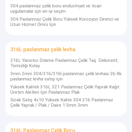
304 paslanmaz çelik boru endüstriyel ve ticari
uygulamalar için en iyi seçim
304 Paslanmaz Çelik Boru Yüksek Korozyon Direnci ve
Uzun Hizmet Ömrü İçin
316L paslanmaz çelik levha
316L Yansıtıcı Dökme Paslanmaz Çelik Taş ️ Dekoratif,
Temizliği Kolay
3mm 2mm 304/316/316l paslanmaz çelik levhası 2b 8k
paslanmaz levha satışı için
Yüksek Kaliteli 316L 321 Paslanmaz Çelik Yaprak Kağıt
Üretim Aletleri İçin Paslanmaz Plak
Evde
Sıcak Satış 4x10 Yüksek Kalite 304 316 Paslanmaz
Çelik Yaprak / Plak / Daire 1.5mm 3mm
Ürün
Wuxi Sylaith Special Steel Co., Ltd., satış ve servis yapan
Videolar
profesyonel bir çelik tedarikçisidir. Şirketimiz ağırlıklı olarak
316L Paslanmaz Çelik Boru
karbon çeliği, paslanmaz çelik, alüminyum alaşımı, aşınmaya