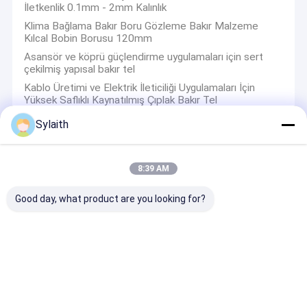
İletkenlik 0.1mm - 2mm Kalınlık
Klima Bağlama Bakır Boru Gözleme Bakır Malzeme
Kılcal Bobin Borusu 120mm
Asansör ve köprü güçlendirme uygulamaları için sert
çekilmiş yapısal bakır tel
Kablo Üretimi ve Elektrik İleticiliği Uygulamaları İçin
Yüksek Saflıklı Kaynatılmış Çıplak Bakır Tel
Sylaith
Ppgi Galvanizli Çelik Rulo
8:39 AM
Konteyner Plakası için PPGI DX51D Renkli Kaplı Çelik
Rulo DX55D
Good day, what product are you looking for?
DX52D DX53D PPGI Galvanizli Çelik Rulo DX51d Boyalı
Gi Levha
0.7mm Q235 Sıcak Daldırma Galvanizli Çelik Rulo,
1500mm Ppgi Boyalı Çelik Rulo
Korozyon Önleyici Pas Boyalı Boyalı Galvanizli Çelik Rulo,
Dx51d Renkli Kaplı Rulo