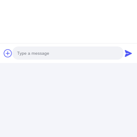
Soğuk Haddelenmiş Paslanmaz Sac
Oksitlenmez Soğuk Haddelenmiş Paslanmaz Çelik Sac
0.3mm 403 430 410S
Soğuk Haddelenmiş Paslanmaz Çelik Rulo
300 Serisi Soğuk Haddelenmiş Paslanmaz Çelik Rulo
Çatı Kaplama BA 301 Şerit
Photo
Video Call
Sıcak Haddelenmiş Paslanmaz Sac
Tavlı Sıcak Haddelenmiş Aisi 304 Paslanmaz Çelik
Audio Call
Levha Turşu 304l Sac