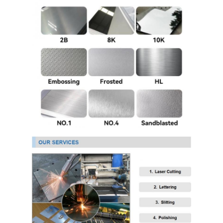
304 Paslanmaz Sac
304 Paslanmaz Çelik Boru
316L paslanmaz çelik levha
316L Paslanmaz Çelik Boru
2205 Paslanmaz çelik levha
cilalı paslanmaz çelik plaka
dekoratif paslanmaz çelik boru
Paslanmaz çelik çubuk
Alüminyum Malzeme
bakır malzeme