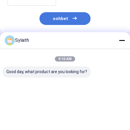
sohbet
Sylaith
Önerilen Ürünler
9:10 AM
Good day, what product are you looking for?
Mobilya ve Mimari
Dekoratif paslanmaz
Dekoratif Pas
için Ayna Kaplamalı
çelik boru tüpü 304
Çelik Tüp 201 
ve Özel Uzunluğa
316 Ayna
316 Ayna Ve S
Sahip Dayanıklı
fırçalanmış bitirme
çizgisi Döner Ç
Paslanmaz Çelik
Handrail için
Tüp Dörtgen
En iyi fiyat
En iyi fiyat
En iyi fiy
Boru
parmaklık İç
Dikdörtgen İnş
dekorasyon Dış
Bina Dekorasy