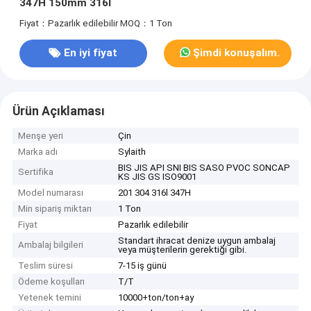
347H 150mm 316l
Fiyat：Pazarlık edilebilir
MOQ：1 Ton
En iyi fiyat
Şimdi konuşalım.
Ürün Açıklaması
Menşe yeri
Çin
Marka adı
Sylaith
BIS JIS API SNI BIS SASO PVOC SONCAP
Sertifika
KS JIS GS ISO9001
Model numarası
201 304 316l 347H
Min sipariş miktarı
1 Ton
Fiyat
Pazarlık edilebilir
Standart ihracat denize uygun ambalaj
Ambalaj bilgileri
veya müşterilerin gerektiği gibi.
Teslim süresi
7-15 iş günü
Ödeme koşulları
T/T
Yetenek temini
10000+ton/ton+ay