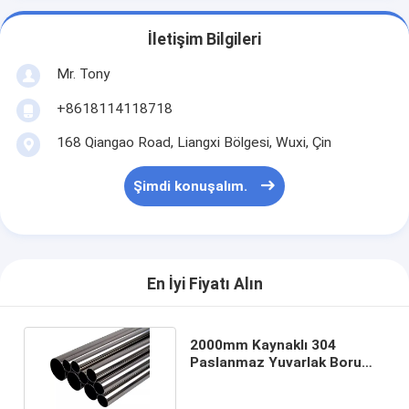
İletişim Bilgileri
Mr. Tony
+8618114118718
168 Qiangao Road, Liangxi Bölgesi, Wuxi, Çin
Şimdi konuşalım.
En İyi Fiyatı Alın
2000mm Kaynaklı 304
Paslanmaz Yuvarlak Boru
201 347H 150mm 316l