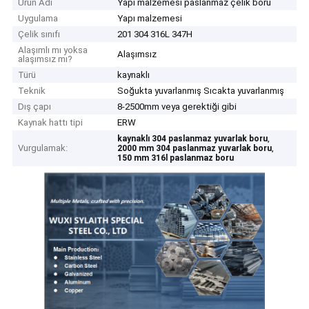
Ürün Adı
Yapı malzemesi paslanmaz çelik boru
Uygulama
Yapı malzemesi
Çelik sınıfı
201 304 316L 347H
Alaşımlı mı yoksa
Alaşımsız
alaşımsız mı?
Türü
kaynaklı
Teknik
Soğukta yuvarlanmış Sıcakta yuvarlanmış
Dış çapı
8-2500mm veya gerektiği gibi
Kaynak hattı tipi
ERW
,
kaynaklı 304 paslanmaz yuvarlak boru
Vurgulamak:
,
2000 mm 304 paslanmaz yuvarlak boru
150 mm 316l paslanmaz boru