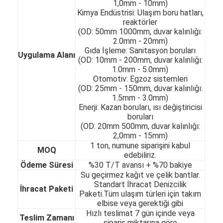
1,0mm - 10mm)
Kimya Endüstrisi: Ulaşım boru hatları,
reaktörler
(OD: 50mm 1000mm, duvar kalınlığı:
2.0mm - 20mm)
Gıda İşleme: Sanitasyon boruları
Uygulama Alanı
(OD: 10mm - 200mm, duvar kalınlığı:
1.0mm - 5.0mm)
Otomotiv: Egzoz sistemleri
(OD: 25mm - 150mm, duvar kalınlığı:
1.5mm - 3.0mm)
Enerji: Kazan boruları, ısı değiştiricisi
boruları
(OD: 20mm 500mm, duvar kalınlığı:
2,0mm - 15mm)
1 ton, numune siparişini kabul
MOQ
edebiliriz.
Ödeme Süresi
%30 T/T avansı + %70 bakiye
Evde
Su geçirmez kağıt ve çelik bantlar.
Standart İhracat Denizcilik
Ürün
İhracat Paketi
Paketi.Tüm ulaşım türleri için takım
elbise veya gerektiği gibi
Videolar
Hızlı teslimat 7 gün içinde veya
Teslim Zamanı
sipariş miktarına göre