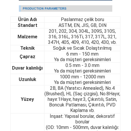
Ürün Adı
Paslanmaz çelik boru
Standart
ASTM, EN, JIS, GB, DIN
201, 202, 304, 304L, 309S, 310S,
Malzeme
316, 316L, 316Ti, 317, 317L, 321,
347H, 405, 409, 410, 420, 430, vb.
Teknik
Soğuk ve Sıcak Dolaştırılmış
6 mm - 150 mm
Çapraz
Ya da müşteri gereksinimleri
0.5 mm - 3.0 mm
Duvar kalınlığı
Ya da müşteri gereksinimleri
1000 mm - 12000 mm
Uzunluk
Ya da müşteri gereksinimleri
2B, BA (Yaratıcı Annealed), No.4
(Brushed), HL (Saç çizgisi), No.8Hayır,
Yüzey
hayır.1Hayır, hayır.3, Çıkıntılı, Satin,
Boncuk Patlaması, Çıkıntılı, PVD
Kaplama vb.
İnşaat: Yapısal borular, dekoratif
borular
(OD: 10mm - 500mm, duvar kalınlığı: