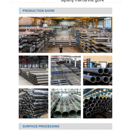
Hakkımızda
Fabrika Turu
Kalite Kontrol
Bizimle İletişim
Haberler
Soğuk Haddelenmiş Paslanmaz Sac
Soğuk Haddelenmiş Paslanmaz Çelik Rulo
Sıcak Haddelenmiş Paslanmaz Sac
Sıcak Haddelenmiş Paslanmaz Çelik Rulo