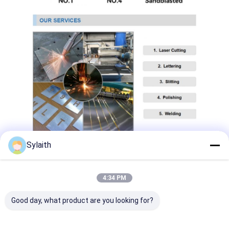
304 Paslanmaz Sac
304 Paslanmaz Çelik Boru
316L paslanmaz çelik levha
316L Paslanmaz Çelik Boru
2205 Paslanmaz çelik levha
cilalı paslanmaz çelik plaka
dekoratif paslanmaz çelik boru
Sylaith
Paslanmaz çelik çubuk
4:34 PM
Alüminyum Malzeme
Good day, what product are you looking for?
bakır malzeme