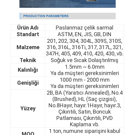
Ürün Adı
Paslanmaz çelik sarmal
Standart
ASTM, EN, JIS, GB, DIN
201, 202, 304, 304L, 309S, 310S,
Malzeme
316, 316L, 316Ti, 317, 317L, 321,
347H, 405, 409, 410, 420, 430, vb.
Teknik
Soğuk ve Sıcak Dolaştırılmış
1.5mm ~ 6.0mm
Kalınlığı
Ya da müşteri gereksinimleri
1000 mm - 2000 mm
Genişliği
Ya da müşteri gereksinimleri
2B, BA (Yaratıcı Annealed), No.4
(Brushed), HL (Saç çizgisi),
No.8Hayır, hayır.1Hayır, hayır.3,
Yüzey
Çıkıntılı, Satin, Boncuk
Patlaması, Çıkıntılı, PVD
Kaplama vb.
1 ton, numune siparişini kabul
MOQ