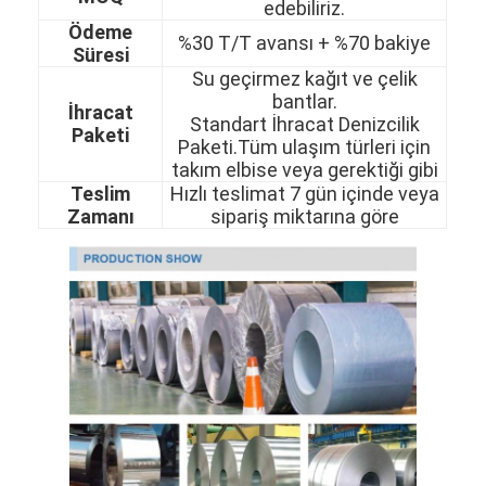
edebiliriz.
Ödeme
%30 T/T avansı + %70 bakiye
Süresi
Su geçirmez kağıt ve çelik
bantlar.
İhracat
Standart İhracat Denizcilik
Paketi
Paketi.Tüm ulaşım türleri için
takım elbise veya gerektiği gibi
Teslim
Hızlı teslimat 7 gün içinde veya
Zamanı
sipariş miktarına göre
Evde
Ürün
Videolar