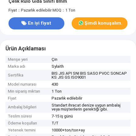
Çelik Rulo Gıda Sınıfı 8mm
Fiyat：Pazarlık edilebilir
MOQ：1 Ton
En iyi fiyat
Şimdi konuşalım.
Ürün Açıklaması
Menşe yeri
Çin
Marka adı
Sylaith
BIS JIS API SNI BIS SASO PVOC SONCAP
Sertifika
KS JIS GS ISO9001
Model numarası
430
Min sipariş miktarı
1 Ton
Fiyat
Pazarlık edilebilir
Standart ihracat denize uygun ambalaj
Ambalaj bilgileri
veya müşterilerin gerektiği gibi.
Teslim süresi
7-15 iş günü
Ödeme koşulları
T/T
Yetenek temini
10000+ton/ton+ay