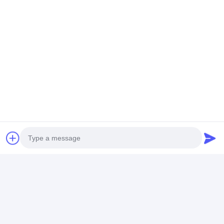
Ppgi Galvanizli Çelik Rulo
Photo
Video Call