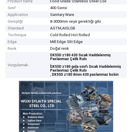
Product name
Food Grade Stainless Steel Coil
Sınıf
400 Serisi
Application
Sanitary Ware
Genişliği
8-3000mm veya gerektiği gibi
Standard
ASTM,AISI,GB
Technique
Cold Rolled Hot Rolled
Edge
Mill Edge Slit Edge
Renk
Doğal renk
DX55D z180 430 Sıcak Haddelenmiş
Paslanmaz Çelik Rulo
,
Vurgulamak:
DX55D z180 gıda sınıfı Sıcak Haddelenmiş
Paslanmaz Çelik Rulo
,
DX55D z180 8mm 430 paslanmaz bobin