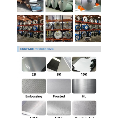
Hakkımızda
Fabrika Turu
Kalite Kontrol
Bizimle İletişim
Haberler
Soğuk Haddelenmiş Paslanmaz Sac
Soğuk Haddelenmiş Paslanmaz Çelik Rulo
Sıcak Haddelenmiş Paslanmaz Sac
Sıcak Haddelenmiş Paslanmaz Çelik Rulo