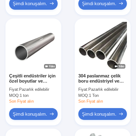
özel boyut kalınlığı
Biopharmaceutical
Şimdi konuşalım.
Şimdi konuşalım.
mevcut
Industries
Çeşitli endüstriler için
304 paslanmaz çelik
özel boyutlar ve
boru endüstriyel ve
özellikler için 304
ticari uygulamalar için
Fiyat:
Pazarlık edilebilir
Fiyat:
Pazarlık edilebilir
paslanmaz çelik boru
en iyi seçim
MOQ:
1 ton
MOQ:
1 Ton
Son Fiyat alın
Son Fiyat alın
Şimdi konuşalım.
Şimdi konuşalım.