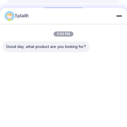
bakır malzeme
Devam et
Ppgi Galvanizli Çelik Rulo
Sylaith
5:55 PM
Kategorilerimiz
Good day, what product are you looking for?
Soğuk Haddelenmiş
Soğuk Haddelenmiş
Sıcak Haddele
Paslanmaz Sac
Paslanmaz Çelik Rulo
Paslanmaz Sa
Ana
Hakkımızda
Bize
Desktop
sayfa
ulaşın
Site
Site Haritası
Gizlilik Politikası