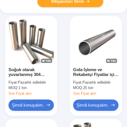
İhtiyacınızı Verin
Soğuk olarak
Gıda İşleme ve
yuvarlanmış 304
Rekabetçi Fiyatlar için
paslanmaz çelik boru
304 Paslanmaz Çelik
Fiyat:
Pazarlık edilebilir
Fiyat:
Pazarlık edilebilir
özel çaplı ve duvar
Boru 6mm 150mm'den
MOQ:
1 ton
MOQ:
25 ton
kalınlığı ile
Diametresi 0.5mm
3.0mm Duvar Kalınlığı
Son Fiyat alın
Son Fiyat alın
Şimdi konuşalım.
Şimdi konuşalım.