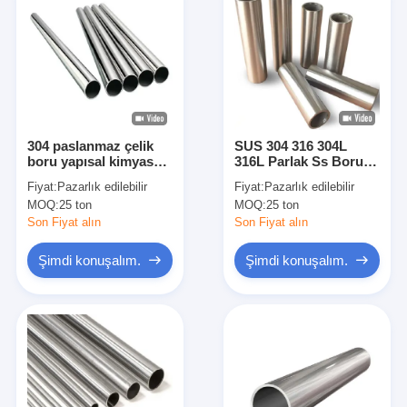
304 paslanmaz çelik
SUS 304 316 304L
boru yapısal kimyasal
316L Parlak Ss Borular
gıda işleme Otomotiv
Yuvarlak Kare
Fiyat:
Pazarlık edilebilir
Fiyat:
Pazarlık edilebilir
ve enerji uygulamaları
Dikdörtgen Paslanmaz
MOQ:
25 ton
MOQ:
25 ton
için idealdir
Çelik kaynaklı boru
Son Fiyat alın
Son Fiyat alın
Şimdi konuşalım.
Şimdi konuşalım.
Evde
Ürün
Videolar