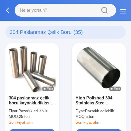
304 Paslanmaz Çelik Boru
(35)
304 paslanmaz çelik
High Polished 304
boru kaynaklı dikişsiz
Stainless Steel
paslanmaz çelik boru
Precision Tube, Inside
Fiyat:
Pazarlık edilebilir
Fiyat:
Pazarlık edilebilir
yuvarlak kare
& Outside Mirror
MOQ:
25 ton
MOQ:
5 ton
dikdörtgen inşaat için
Finish, Ultra-High
endüstriyel
Cleanliness, For
Son Fiyat alın
Son Fiyat alın
dekorasyon kullanımı
Semiconductor And