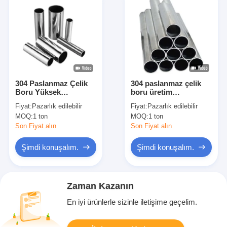
304 Paslanmaz Çelik
304 paslanmaz çelik
Boru Yüksek
boru üretim
Korozyon Direnci ve
süreçlerinde
Fiyat:
Pazarlık edilebilir
Fiyat:
Pazarlık edilebilir
Uzun Hizmet Ömrü
hassasiyet ve tutarlılık
MOQ:
1 ton
MOQ:
1 ton
İçin
için
Son Fiyat alın
Son Fiyat alın
Şimdi konuşalım.
Şimdi konuşalım.
Zaman Kazanın
En iyi ürünlerle sizinle iletişime geçelim.