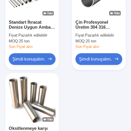
Hakkımızda
Fabrika Turu
Standart İhracat
Çin Profesyonel
Denize Uygun Ambalaj
Üretim 304 316
Kalite Kontrol
veya 304 Paslanmaz
paslanmaz çelik
Fiyat:
Pazarlık edilebilir
Fiyat:
Pazarlık edilebilir
Çelik Borusu için Özel
dikişsiz boru
MOQ:
25 ton
MOQ:
25 ton
Ambalaj
Bizimle İletişim
Son Fiyat alın
Son Fiyat alın
Haberler
Şimdi konuşalım.
Şimdi konuşalım.
Davalar
Soğuk Haddelenmiş Paslanmaz Sac
Soğuk Haddelenmiş Paslanmaz Çelik Rulo
Sıcak Haddelenmiş Paslanmaz Sac
Oksitlenmeye karşı