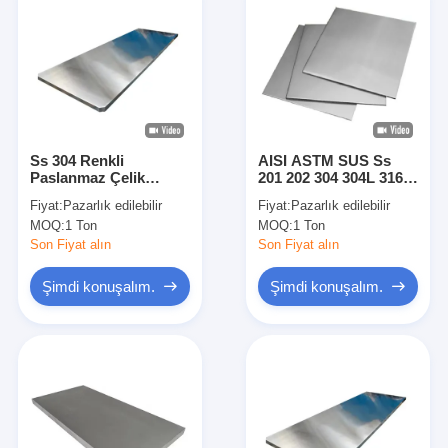
Ss 304 Renkli
AISI ASTM SUS Ss
Paslanmaz Çelik
201 202 304 304L 316
Yaprak 304 430 410
316L 309S 310S 321
Fiyat:
Pazarlık edilebilir
Fiyat:
Pazarlık edilebilir
2205 AISI 201 304L 316
430 904L Sıcak/Soğuk
MOQ:
1 Ton
MOQ:
1 Ton
316L 310 321
Çevirilmiş 2b/Ba/Saç
Paslanmaz Çelik
çizgisi/Ayna/No. 1
Son Fiyat alın
Son Fiyat alın
Paslanmaz
Şimdi konuşalım.
Şimdi konuşalım.
Evde
Ürün
Videolar