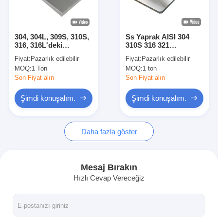
Hakkımızda
Fabrika Turu
304, 304L, 309S, 310S,
Ss Yaprak AISI 304
316, 316L'deki
310S 316 321
Kalite Kontrol
paslanmaz çelik
Paslanmaz çelik
Fiyat:
Pazarlık edilebilir
Fiyat:
Pazarlık edilebilir
levhası
levhaları
MOQ:
1 Ton
MOQ:
1 ton
Bizimle İletişim
Son Fiyat alın
Son Fiyat alın
Haberler
Şimdi konuşalım.
Şimdi konuşalım.
Davalar
Daha fazla göster
Soğuk Haddelenmiş Paslanmaz Sac
Mesaj Bırakın
Hızlı Cevap Vereceğiz
Soğuk Haddelenmiş Paslanmaz Çelik Rulo
Sıcak Haddelenmiş Paslanmaz Sac