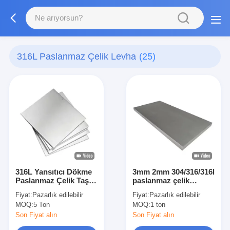
316L Paslanmaz Çelik Levha
(25)
316L Yansıtıcı Dökme
3mm 2mm 304/316/316l
Paslanmaz Çelik Taş ️
paslanmaz çelik
Dekoratif, Temizliği
levhası 2b 8k
Fiyat:
Pazarlık edilebilir
Fiyat:
Pazarlık edilebilir
Kolay
paslanmaz levha satışı
MOQ:
5 Ton
MOQ:
1 ton
için
Son Fiyat alın
Son Fiyat alın