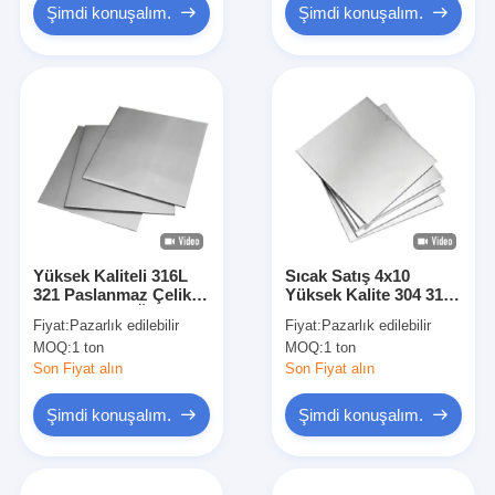
Şimdi konuşalım.
Şimdi konuşalım.
Yüksek Kaliteli 316L
Sıcak Satış 4x10
321 Paslanmaz Çelik
Yüksek Kalite 304 316
Yaprak Kağıt Üretim
Paslanmaz Çelik
Fiyat:
Pazarlık edilebilir
Fiyat:
Pazarlık edilebilir
Aletleri İçin Paslanmaz
Yaprak / Plak / Daire
MOQ:
1 ton
MOQ:
1 ton
Plak
1.5mm 3mm
Son Fiyat alın
Son Fiyat alın
Şimdi konuşalım.
Şimdi konuşalım.