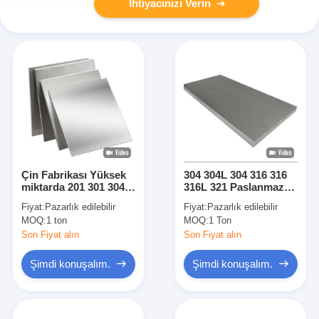
İhtiyacınızı Verin
Çin Fabrikası Yüksek
304 304L 304 316 316
miktarda 201 301 304
316L 321 Paslanmaz
316 309S 430 420
çelik levhalar
Fiyat:
Pazarlık edilebilir
Fiyat:
Pazarlık edilebilir
Soğuk lastikli
Paslanmaz levhalar
MOQ:
1 ton
MOQ:
1 Ton
paslanmaz çelik plaka
Son Fiyat alın
Son Fiyat alın
Şimdi konuşalım.
Şimdi konuşalım.