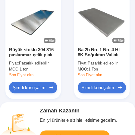
Büyük stoklu 304 316
Ba 2b No. 1 No. 4 Hl
paslanmaz çelik plaka
8K Soğuktan Vallalı
Soğuk lastikli 2B
201 304 304L 316 316
Fiyat:
Pazarlık edilebilir
Fiyat:
Pazarlık edilebilir
yüzey özel paslanmaz
316L 309S 310S 321
MOQ:
1 ton
MOQ:
1 Ton
çelik plaka
430 2205 904L
Paslanmaz çelik
Son Fiyat alın
Son Fiyat alın
levhası
Şimdi konuşalım.
Şimdi konuşalım.
Zaman Kazanın
En iyi ürünlerle sizinle iletişime geçelim.