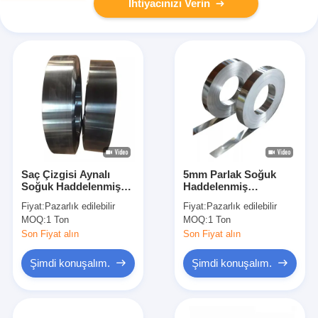
İhtiyacınızı Verin
Saç Çizgisi Aynalı
5mm Parlak Soğuk
Soğuk Haddelenmiş
Haddelenmiş
Paslanmaz Çelik Sac
Paslanmaz Çelik Rulo
Fiyat:
Pazarlık edilebilir
Fiyat:
Pazarlık edilebilir
Bobin 2000mm 201 304
8mm 316L 201 304 420
MOQ:
1 Ton
MOQ:
1 Ton
309S 316
Son Fiyat alın
Son Fiyat alın
Şimdi konuşalım.
Şimdi konuşalım.