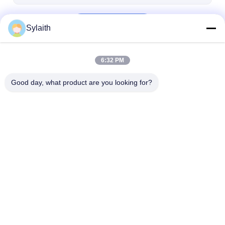
bakır malzeme
Devam et
Ppgi Galvanizli Çelik Rulo
Sylaith
6:32 PM
Kategorilerimiz
Good day, what product are you looking for?
Soğuk Haddelenmiş
Soğuk Haddelenmiş
Sıcak Haddele
Paslanmaz Sac
Paslanmaz Çelik Rulo
Paslanmaz Sa
Ana
Hakkımızda
Bize
Desktop
sayfa
ulaşın
Site
Site Haritası
Gizlilik Politikası