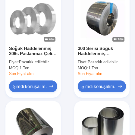
Soğuk Haddelenmiş
300 Serisi Soğuk
309s Paslanmaz Çelik
Haddelenmiş
Şerit Aynalı 202 Bobin
Paslanmaz Çelik Rulo
Fiyat:
Pazarlık edilebilir
Fiyat:
Pazarlık edilebilir
304 309S 316L
Çatı Kaplama BA 301
MOQ:
1 Ton
MOQ:
1 Ton
Şerit
Son Fiyat alın
Son Fiyat alın
Şimdi konuşalım.
Şimdi konuşalım.
Evde
Ürün
Videolar