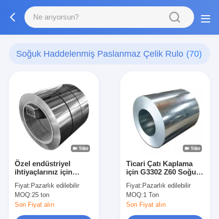
Soğuk Haddelenmiş Paslanmaz Çelik Rulo
(70)
Özel endüstriyel
Ticari Çatı Kaplama
ihtiyaçlarınız için
için G3302 Z60 Soğuk
özelleştirilebilir soğuk
Haddelenmiş
Fiyat:
Pazarlık edilebilir
Fiyat:
Pazarlık edilebilir
yuvarlanmış
Galvanizli Çelik Rulo
MOQ:
25 ton
MOQ:
1 Ton
paslanmaz çelik bobini
Dx52d
Son Fiyat alın
Son Fiyat alın