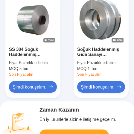
SS 304 Soğuk
Soğuk Haddelenmiş
Haddelenmiş
Gıda Sanayi
Paslanmaz Çelik Rulo
Paslanmaz Çelik 304
Fiyat:
Pazarlık edilebilir
Fiyat:
Pazarlık edilebilir
Manyetik, 3mm 430 2b
Rulo, Değirmen Kenarı
MOQ:
5 ton
MOQ:
1 Ton
Paslanmaz Çelik Rulo
201 Paslanmaz Çelik
Rulo 201
Son Fiyat alın
Son Fiyat alın
Şimdi konuşalım.
Şimdi konuşalım.
Zaman Kazanın
En iyi ürünlerle sizinle iletişime geçelim.