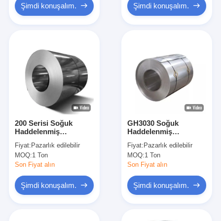
Şimdi konuşalım.
Şimdi konuşalım.
200 Serisi Soğuk
GH3030 Soğuk
Haddelenmiş
Haddelenmiş
Paslanmaz Çelik Rulo
Paslanmaz Çelik Rulo
Fiyat:
Pazarlık edilebilir
Fiyat:
Pazarlık edilebilir
Üst Düzey Ss201
SS201 Doğal Renk 304
MOQ:
1 Ton
MOQ:
1 Ton
Levha ve Plakalar
GH2132
Son Fiyat alın
Son Fiyat alın
Şimdi konuşalım.
Şimdi konuşalım.