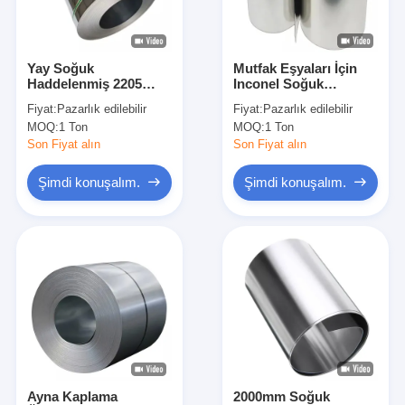
Hakkımızda
Fabrika Turu
Yay Soğuk
Mutfak Eşyaları İçin
Haddelenmiş 2205
Inconel Soğuk
Kalite Kontrol
Paslanmaz Çelik Rulo
Haddelenmiş
Fiyat:
Pazarlık edilebilir
Fiyat:
Pazarlık edilebilir
BA 201 Şerit 301 304
Paslanmaz Çelik Rulo
MOQ:
1 Ton
MOQ:
1 Ton
316
Nikel 601 GH2132
Bizimle İletişim
253Ma
Son Fiyat alın
Son Fiyat alın
Haberler
Şimdi konuşalım.
Şimdi konuşalım.
Davalar
Soğuk Haddelenmiş Paslanmaz Sac
Soğuk Haddelenmiş Paslanmaz Çelik Rulo
Sıcak Haddelenmiş Paslanmaz Sac
Ayna Kaplama
2000mm Soğuk