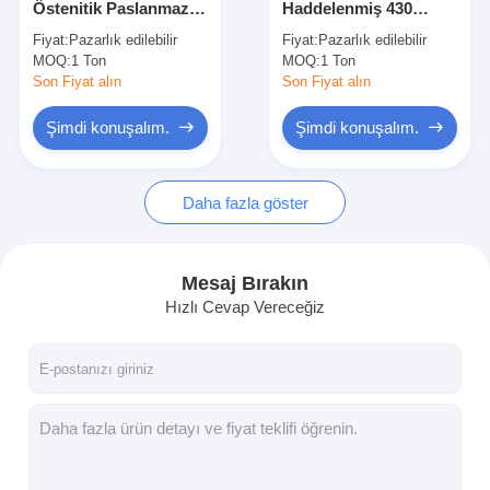
Östenitik Paslanmaz
Haddelenmiş 430
Sıcak Haddelenmiş Paslanmaz Çelik Rulo
Çelik Gh2132 Şerit
Paslanmaz Çelik Rulo
Fiyat:
Pazarlık edilebilir
Fiyat:
Pazarlık edilebilir
Bobin
304 Şerit 316 410S
MOQ:
304 Paslanmaz Sac
1 Ton
MOQ:
1 Ton
420J2
Son Fiyat alın
Son Fiyat alın
304 Paslanmaz Çelik Boru
Şimdi konuşalım.
Şimdi konuşalım.
316L paslanmaz çelik levha
Daha fazla göster
316L Paslanmaz Çelik Boru
2205 Paslanmaz çelik levha
Mesaj Bırakın
cilalı paslanmaz çelik plaka
Hızlı Cevap Vereceğiz
dekoratif paslanmaz çelik boru
Paslanmaz çelik çubuk
Alüminyum Malzeme