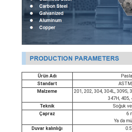
Ürün Adı
Pasla
Standart
ASTM, 
Malzeme
201, 202, 304, 304L, 309S, 
347H, 405, 
Teknik
Soğuk ve 
Çapraz
6 
Ya da mü
Duvar kalınlığı
0.