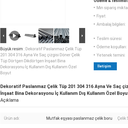
Ödeme & teslimat 
Min sipariş miktar
Fiyat:
Ambalaj bilgileri:
Teslim süresi:
Ödeme koşulları:
Büyük resim :
Dekoratif Paslanmaz Çelik Tüp
201 304 316 Ayna Ve Saç çizgisi Döner Çelik
Yetenek temini:
Tüp Dörtgen Dikdörtgen İnşaat Bina
İletişim
Dekorasyonu İç Kullanım Dış Kullanım Özel
Boyut
Dekoratif Paslanmaz Çelik Tüp 201 304 316 Ayna Ve Saç çi
İnşaat Bina Dekorasyonu İç Kullanım Dış Kullanım Özel Boyu
Açıklama
Ürün adı:
Mutfak eşyası paslanmaz çelik boru
Çelik S