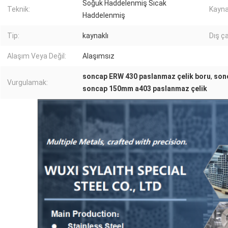
Soğuk Haddelenmiş Sıcak
Teknik:
Kaynak
Haddelenmiş
Tip:
kaynaklı
Dış ç
Alaşım Veya Değil:
Alaşımsız
soncap ERW 430 paslanmaz çelik boru
,
son
Vurgulamak:
soncap 150mm a403 paslanmaz çelik