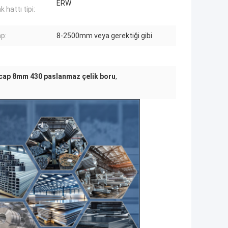
ERW
 hattı tipi:
ap:
8-2500mm veya gerektiği gibi
cap 8mm 430 paslanmaz çelik boru
,