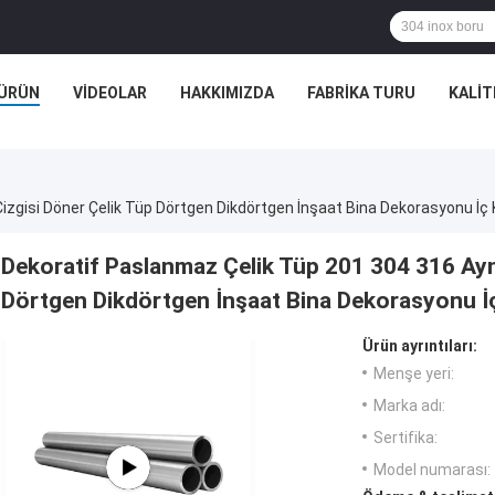
ÜRÜN
VIDEOLAR
HAKKIMIZDA
FABRIKA TURU
KALIT
Dekoratif Paslanmaz Çelik Tüp 201 304 316 Ayn
Dörtgen Dikdörtgen İnşaat Bina Dekorasyonu İç
Ürün ayrıntıları:
Menşe yeri:
Marka adı:
Sertifika:
Model numarası: