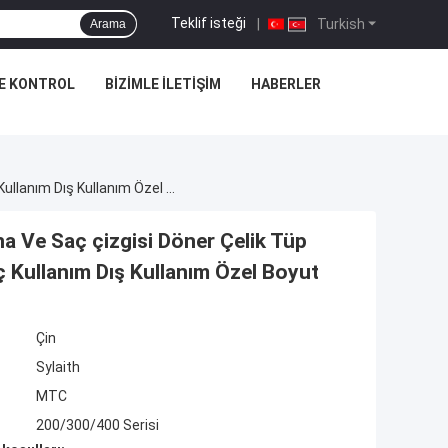
Teklif isteği
|
Turkish
Arama
E KONTROL
BIZIMLE İLETIŞIM
HABERLER
Dekoratif Paslanmaz Çelik Tüp 201 304 316 Ayna Ve Saç Çizgisi Döner Çelik Tüp Dörtgen Dikdörtgen İnşaat Bina Dekorasyonu İç Kullanım Dış Kullanım Özel Boyut
a Ve Saç çizgisi Döner Çelik Tüp
 Kullanım Dış Kullanım Özel Boyut
Çin
Sylaith
MTC
200/300/400 Serisi