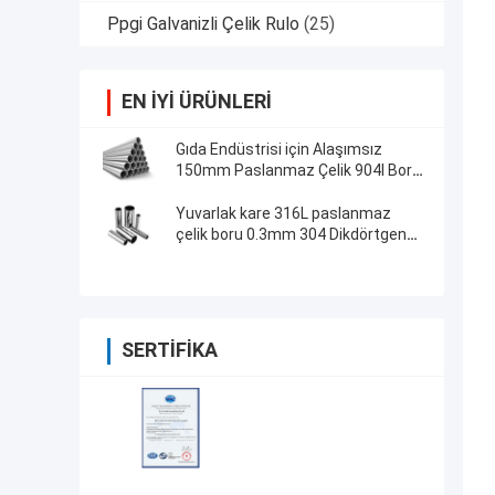
Ppgi Galvanizli Çelik Rulo
(25)
EN IYI ÜRÜNLERI
Gıda Endüstrisi için Alaşımsız
150mm Paslanmaz Çelik 904l Boru
Soğuk Haddelenmiş 2205 Boru
Yuvarlak kare 316L paslanmaz
çelik boru 0.3mm 304 Dikdörtgen
tüp
SERTIFIKA