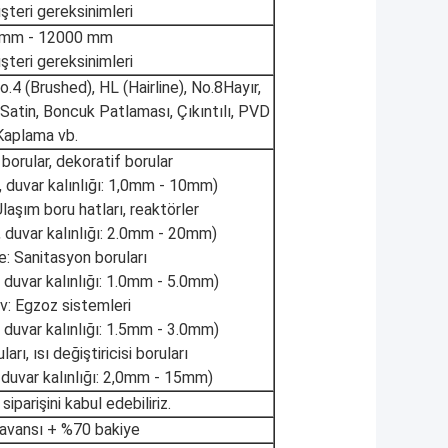
şteri gereksinimleri
 mm - 12000 mm
şteri gereksinimleri
.4 (Brushed), HL (Hairline), No.8Hayır,
lı, Satin, Boncuk Patlaması, Çıkıntılı, PVD
Kaplama vb.
 borular, dekoratif borular
duvar kalınlığı: 1,0mm - 10mm)
laşım boru hatları, reaktörler
uvar kalınlığı: 2.0mm - 20mm)
e: Sanitasyon boruları
uvar kalınlığı: 1.0mm - 5.0mm)
: Egzoz sistemleri
uvar kalınlığı: 1.5mm - 3.0mm)
arı, ısı değiştiricisi boruları
uvar kalınlığı: 2,0mm - 15mm)
iparişini kabul edebiliriz.
avansı + %70 bakiye