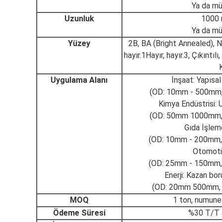
Ya da mü
Uzunluk
1000
Ya da mü
Yüzey
2B, BA (Bright Annealed), No
hayır.1Hayır, hayır.3, Çıkıntı
Uygulama Alanı
İnşaat: Yapısal
(OD: 10mm - 500mm, 
Kimya Endüstrisi: U
(OD: 50mm 1000mm, d
Gıda İşlem
(OD: 10mm - 200mm, d
Otomotiv
(OD: 25mm - 150mm, d
Enerji: Kazan borul
(OD: 20mm 500mm, d
MOQ
1 ton, numune s
Ödeme Süresi
%30 T/T 