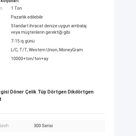
koşulları:
ı:
1 Ton
Pazarlık edilebilir
Standart ihracat denize uygun ambalaj
veya müşterilerin gerektiği gibi.
7-15 iş günü
L/C, T/T, Western Union, MoneyGram
10000+ton/ton+ay
zgisi Döner Çelik Tüp Dörtgen Dikdörtgen
t
ınıfı:
300 Serisi