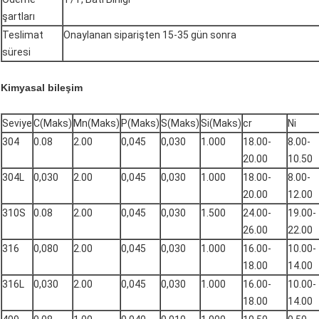
şartları
Teslimat
Onaylanan siparişten 15-35 gün sonra
süresi
Kimyasal bileşim
Seviye
C(Maks)
Mn(Maks)
P(Maks)
S(Maks)
Si(Maks)
cr
Ni
304
0.08
2.00
0,045
0,030
1.000
18.00-
8.00-
20.00
10.50
304L
0,030
2.00
0,045
0,030
1.000
18.00-
8.00-
20.00
12.00
310S
0.08
2.00
0,045
0,030
1.500
24.00-
19.00-
26.00
22.00
316
0,080
2.00
0,045
0,030
1.000
16.00-
10.00-
18.00
14.00
316L
0,030
2.00
0,045
0,030
1.000
16.00-
10.00-
18.00
14.00