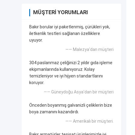
MÜŞTERI YORUMLARI
Bakır borular iyi paketlenmiş, çürükleri yok,
iletkenlik testleri sağlanan özelliklere
uyuyor.
—— Malezya'dan müşteri
304 paslanmaz çeliğinizi 2 yıldır gıda işleme
ekipmanlarında kullanıyoruz. Kolay
temizleniyor ve iyi hijyen standartlarını
koruyor.
—— Güneydoğu Asya'dan bir müşteri
Önceden boyanmış galvanizli çeliklerin bize
boya zamanını kazandırdı.
—— Amerikalı bir müşteri.
Bakır armatürler tesisat ürünlerimizle iyi