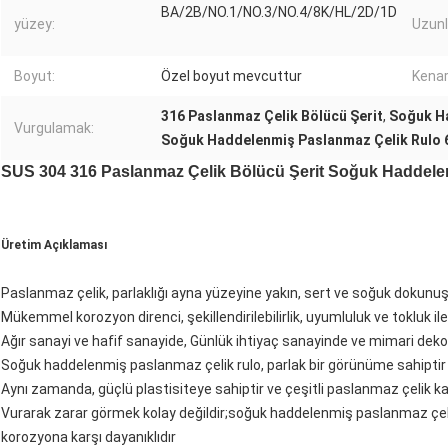
BA/2B/NO.1/NO.3/NO.4/8K/HL/2D/1D
yüzey:
Uzunl
Boyut:
Özel boyut mevcuttur
Kenar
316 Paslanmaz Çelik Bölücü Şerit
,
Soğuk Ha
Vurgulamak:
Soğuk Haddelenmiş Paslanmaz Çelik Rulo
SUS 304 316 Paslanmaz Çelik Bölücü Şerit Soğuk Haddele
Üretim Açıklaması
Paslanmaz çelik, parlaklığı ayna yüzeyine yakın, sert ve soğuk dokunu
Mükemmel korozyon direnci, şekillendirilebilirlik, uyumluluk ve tokluk i
Ağır sanayi ve hafif sanayide, Günlük ihtiyaç sanayinde ve mimari deko
Soğuk haddelenmiş paslanmaz çelik rulo, parlak bir görünüme sahiptir v
Aynı zamanda, güçlü plastisiteye sahiptir ve çeşitli paslanmaz çelik kağı
Vurarak zarar görmek kolay değildir;soğuk haddelenmiş paslanmaz çelik
korozyona karşı dayanıklıdır