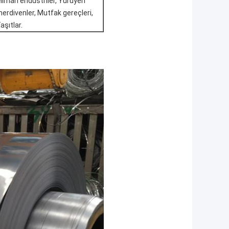
imari endüstriler, Yürüyen
erdivenler, Mutfak gereçleri,
aşıtlar.