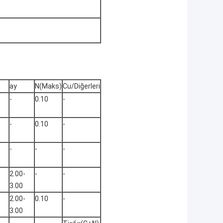
ay
N(Maks)
Cu/Diğerleri
-
0.10
-
-
0.10
-
-
-
-
2.00-
-
-
3.00
2.00-
0.10
-
3.00