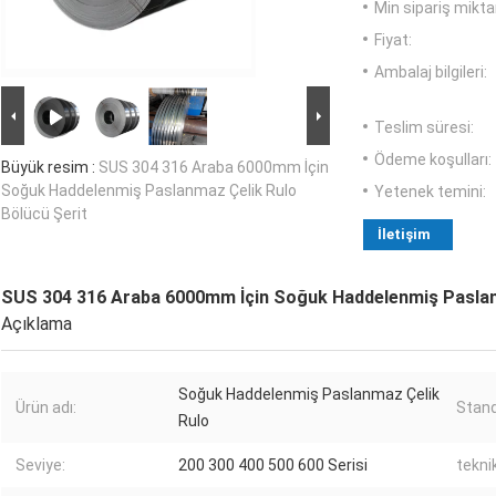
Min sipariş miktar
Fiyat:
Ambalaj bilgileri:
Teslim süresi:
Ödeme koşulları:
Büyük resim :
SUS 304 316 Araba 6000mm İçin
Soğuk Haddelenmiş Paslanmaz Çelik Rulo
Yetenek temini:
Bölücü Şerit
İletişim
SUS 304 316 Araba 6000mm İçin Soğuk Haddelenmiş Paslanm
Açıklama
Soğuk Haddelenmiş Paslanmaz Çelik
Ürün adı:
Stand
Rulo
Seviye:
200 300 400 500 600 Serisi
teknik