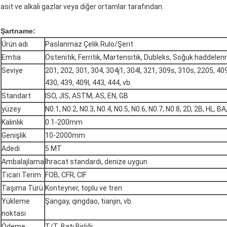
asit ve alkali gazlar veya diğer ortamlar tarafından.
Şartname:
Ürün adı
Paslanmaz Çelik Rulo/Şerit
Emtia
Östenitik, Ferritik, Martensitik, Dubleks, Soğuk haddele
Seviye
201, 202, 301, 304, 304j1, 304l, 321, 309s, 310s, 2205, 409
430, 439, 409l, 443, 444, vb.
Standart
ISO, JIS, ASTM, AS, EN, GB
yüzey
N0.1, N0.2, N0.3, N0.4, N0.5, N0.6, N0.7, N0.8, 2D, 2B, HL, BA,
Kalınlık
0.1-200mm
Genişlik
10-2000mm
Adedi
5 MT
Ambalajlama
İhracat standardı, denize uygun
Ticari Terim
FOB, CFR, CIF
Taşıma Türü
Konteyner, toplu ve tren
Yükleme
Şangay, qingdao, tianjin, vb.
noktası
Ödeme
T/T, Batı Birliği