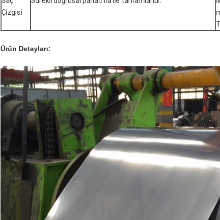
Saç
Sürekli doğrusal parlatma ile tamamlandı.
M
Çizgisi
m
T
Ürün Detayları: