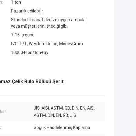
ı:
1 ton
Pazarlık edilebilir
Standart ihracat denize uygun ambalaj
veya müşterilerin istediği gibi.
7-15 iş günü
L/C, T/T, Western Union, MoneyGram
10000+ton/ton+ay
az Çelik Rulo Bölücü Şerit
JIS, AiSi, ASTM, GB, DIN, EN, AISI,
art:
ASTM, DIN, EN, GB, JIS
:
Soğuk Haddelenmiş Kaplama