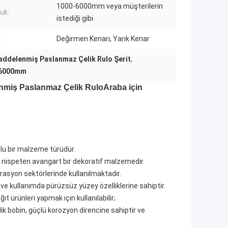
1000-6000mm veya müşterilerin
uk:
istediği gibi
:
Değirmen Kenarı, Yarık Kenar
ddelenmiş Paslanmaz Çelik Rulo Şerit
,
 6000mm
nmiş Paslanmaz Çelik Rulo
Araba için
şlu bir malzeme türüdür.
le nispeten avangart bir dekoratif malzemedir.
rasyon sektörlerinde kullanılmaktadır.
e kullanımda pürüzsüz yüzey özelliklerine sahiptir.
t ürünleri yapmak için kullanılabilir;
 bobin, güçlü korozyon direncine sahiptir ve