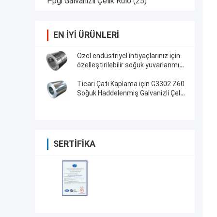
Ppgi Galvanizli Çelik Rulo
(25)
EN IYI ÜRÜNLERI
Özel endüstriyel ihtiyaçlarınız için
özelleştirilebilir soğuk yuvarlanmış
paslanmaz çelik bobini
Ticari Çatı Kaplama için G3302 Z60
Soğuk Haddelenmiş Galvanizli Çelik
Rulo Dx52d
SERTIFIKA