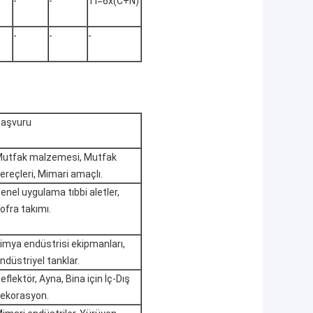
-
-
Ti=6x(C+N)
-
-
-
aşvuru
utfak malzemesi, Mutfak
ereçleri, Mimari amaçlı.
enel uygulama tıbbi aletler,
ofra takımı.
imya endüstrisi ekipmanları,
ndüstriyel tanklar.
eflektör, Ayna, Bina için İç-Dış
ekorasyon.