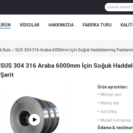
ÜRÜN
VIDEOLAR
HAKKIMIZDA
FABRIKA TURU
KALIT
k Rulo
SUS 304 316 Araba 6000mm İçin Soğuk Haddelenmiş Paslanmaz
SUS 304 316 Araba 6000mm İçin Soğuk Haddele
Şerit
Ürün ayrıntıları:
Menşe yeri:
Marka adı:
Sertifika:
Model numarası:
Ödeme & teslimat 