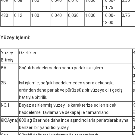
409
0.08
1.00
0,040
0,010
1.000
10.50-
0.50
11.75
430
0.12
1.00
0,040
0,030
1.000
16.00-
0,75
18.00
Yüzey İşlemi:
Yüzey
Özellikler
B
Bitmiş
BA
Soğuk haddelemeden sonra parlak ısıl işlem.
M
g
2B
Isıl işlemle, soğuk haddelemeden sonra dekapajla,
G
ardından daha parlak ve pürüzsüz bir yüzeye cilt geçiş
s
hattıyla bitirilir.
NO.1
Beyaz asitlenmiş yüzey ile karakterize edilen sıcak
K
haddeleme, tavlama ve dekapaj ile tamamlandı.
E
8K(Ayna)
800 ağ üzerinde daha ince aşındırıcılarla parlatılarak ayna
R
benzeri bir yansıtıcı yüzey.
d