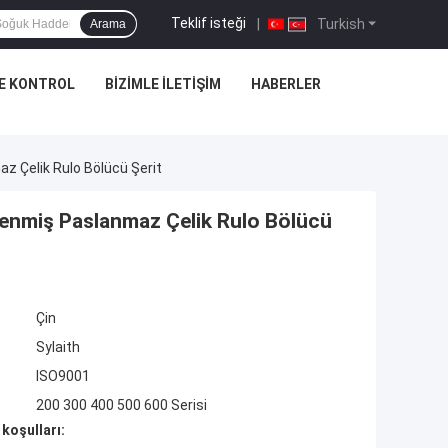
Teklif isteği
|
Turkish
Arama
E KONTROL
BIZIMLE İLETIŞIM
HABERLER
 Çelik Rulo Bölücü Şerit
nmiş Paslanmaz Çelik Rulo Bölücü
Çin
Sylaith
ISO9001
200 300 400 500 600 Serisi
koşulları: