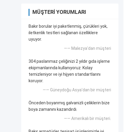
MÜŞTERI YORUMLARI
Bakır borular iyi paketlenmiş, çürükleri yok,
iletkenlik testleri sağlanan özelliklere
uyuyor.
—— Malezya'dan müşteri
304 paslanmaz çeliğinizi 2 yıldır gıda işleme
ekipmanlarında kullanıyoruz. Kolay
temizleniyor ve iyi hijyen standartlarını
koruyor.
—— Güneydoğu Asya'dan bir müşteri
Önceden boyanmış galvanizli çeliklerin bize
boya zamanını kazandırdı.
—— Amerikalı bir müşteri.
Bakır armatürler tesisat ürünlerimizle iyi