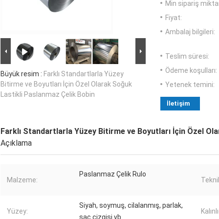
Min sipariş miktar
Fiyat:
Ambalaj bilgileri:
Teslim süresi:
Ödeme koşulları:
Büyük resim :
Farklı Standartlarla Yüzey
Bitirme ve Boyutları İçin Özel Olarak Soğuk
Yetenek temini:
Lastikli Paslanmaz Çelik Bobin
İletişim
Farklı Standartlarla Yüzey Bitirme ve Boyutları İçin Özel O
Açıklama
Paslanmaz Çelik Rulo
Malzeme:
Tekni
Siyah, soymuş, cilalanmış, parlak,
Yüzey:
Kalınlı
saç çizgisi vb.