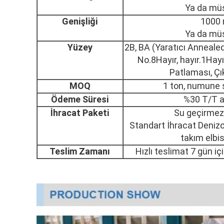
Ya da müş
Genişliği
1000
Ya da müş
Yüzey
2B, BA (Yaratıcı Annealed
No.8Hayır, hayır.1Hayır,
Patlaması, Çı
MOQ
1 ton, numune si
Ödeme Süresi
%30 T/T a
İhracat Paketi
Su geçirmez 
Standart İhracat Denizci
takım elbis
Teslim Zamanı
Hızlı teslimat 7 gün i