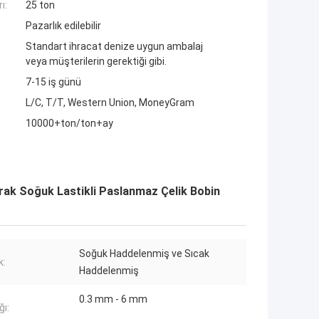
ı:
25 ton
Pazarlık edilebilir
Standart ihracat denize uygun ambalaj
veya müşterilerin gerektiği gibi.
7-15 iş günü
L/C, T/T, Western Union, MoneyGram
10000+ton/ton+ay
larak Soğuk Lastikli Paslanmaz Çelik Bobin
Soğuk Haddelenmiş ve Sıcak
k:
Haddelenmiş
0.3 mm - 6 mm
ğı: