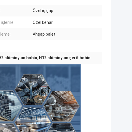
:
Özel iç çap
 işleme:
Özel kenar
leme:
Ahşap palet
062 alüminyum bobin
,
H12 alüminyum şerit bobin