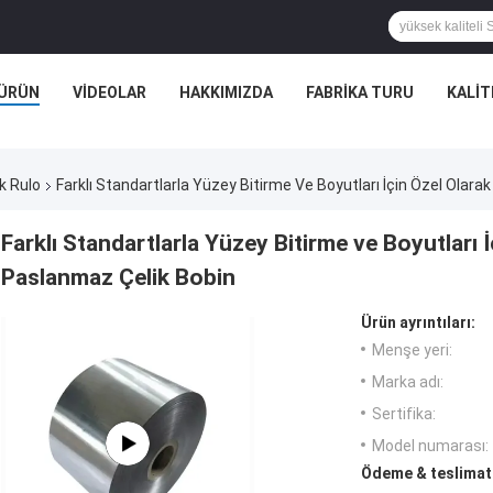
ÜRÜN
VIDEOLAR
HAKKIMIZDA
FABRIKA TURU
KALIT
k Rulo
Farklı Standartlarla Yüzey Bitirme Ve Boyutları İçin Özel Olara
Farklı Standartlarla Yüzey Bitirme ve Boyutları 
Paslanmaz Çelik Bobin
Ürün ayrıntıları:
Menşe yeri:
Marka adı:
Sertifika:
Model numarası:
Ödeme & teslimat 