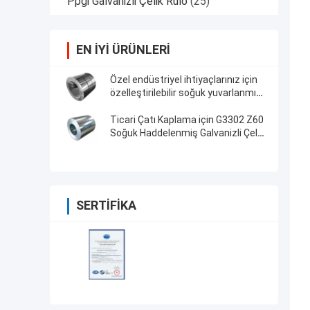
Ppgi Galvanizli Çelik Rulo
(25)
EN IYI ÜRÜNLERI
Özel endüstriyel ihtiyaçlarınız için
özelleştirilebilir soğuk yuvarlanmış
paslanmaz çelik bobini
Ticari Çatı Kaplama için G3302 Z60
Soğuk Haddelenmiş Galvanizli Çelik
Rulo Dx52d
SERTIFIKA