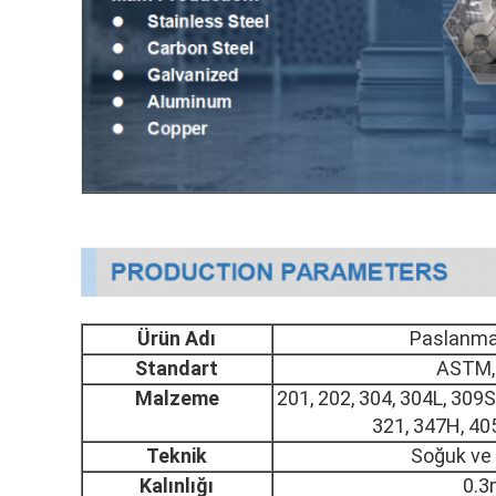
Ürün Adı
Paslanmaz
Standart
ASTM, 
Malzeme
201, 202, 304, 304L, 309S
321, 347H, 405
Teknik
Soğuk ve 
Kalınlığı
0.3