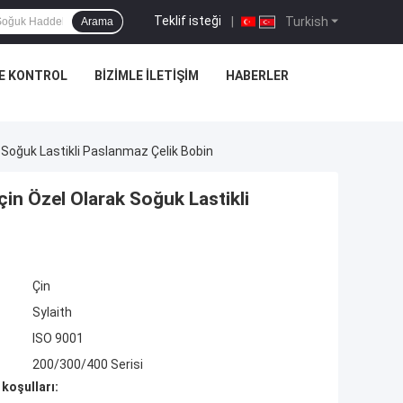
Teklif isteği
|
Turkish
Arama
E KONTROL
BIZIMLE İLETIŞIM
HABERLER
k Soğuk Lastikli Paslanmaz Çelik Bobin
İçin Özel Olarak Soğuk Lastikli
Çin
Sylaith
ISO 9001
200/300/400 Serisi
koşulları: