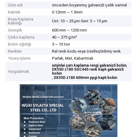
Ürün adı
önceden boyanmış galvanizli çelik sarmal
Kalınlık
0.12mm ~ 1.5mm
Boya Kaplama
Üst: 10 ~ 25 μm Geri: 5 ~ 15 μm
Kalınlığı
Genişlik
600 mm ~ 1250 mm
Çinko kaplama
40 ~ 275 g/m²
Bobin ağırlığı
3 ~ 10 ton
Renkler
Ral renk kodu veya özelleştirilmiş renk
Yüzey İşlemi
Parlak, Mat, Kabartmalı
,
xinjinlai çatı kaplama rengi galvanizli bobin
DX55D z180 SGC440 renk kaplı galvanizli
Vurgulamak:
bobin
,
DX55D z180 600mm ppgi kaplı bobin