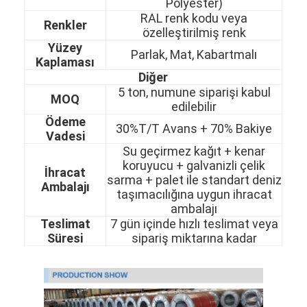
Polyester)
RAL renk kodu veya
Renkler
özelleştirilmiş renk
Yüzey
Parlak, Mat, Kabartmalı
Kaplaması
Diğer
5 ton, numune siparişi kabul
MOQ
edilebilir
Ödeme
30%T/T Avans + 70% Bakiye
Vadesi
Su geçirmez kağıt + kenar
koruyucu + galvanizli çelik
İhracat
sarma + palet ile standart deniz
Ambalajı
taşımacılığına uygun ihracat
ambalajı
Teslimat
7 gün içinde hızlı teslimat veya
Evde
Süresi
sipariş miktarına kadar
Ürün
Videolar